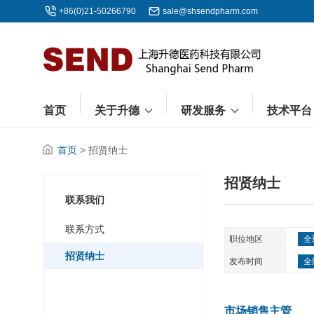
+86(0)21-50266790
sale@shsendpharm.com
首页
关于升德
研发服务
技术平
首页
> 招贤纳士
招贤纳士
联系我们
联系方式
职位地区
全
招贤纳士
发布时间
全
市场销售主管