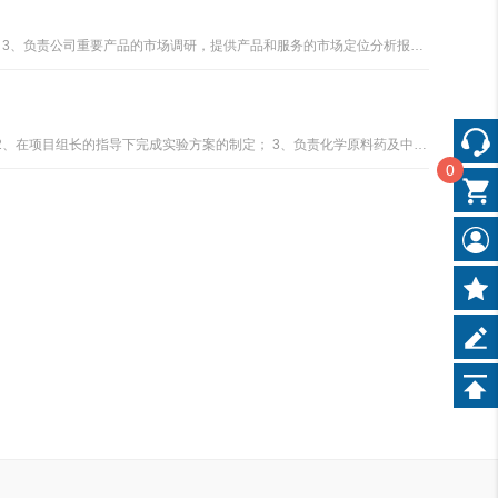
1、业务主管，负责市场部成员工作安排及管理；2、负责公司产品市场的策划、营销计划的执行和监督管理；3、负责公司重要产品的市场调研，提供产品和服务的市场定位分析报告；4、收集市场同行业信息及分析预测报告......
1、较熟练地完成化学反应的基本操作，并能判断、分析反应结果，经过培训能够独立完成一般的研究项目；2、在项目组长的指导下完成实验方案的制定； 3、负责化学原料药及中间体的制备，工艺开发或中试放大研究工作；4、就项目进度和技术问题及时与组长沟通，积极推进项目进行；5、清晰完整规范地完成实验记录和实验数据资料整理及报告......
0