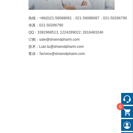
热线：+86(0)21-58088081，021-58088087，021-50266790

传真：021-50266790

QQ：3382968513, 1224289022, 2816483246

订购：sale@shsendpharm.com

技术：Lian.tu@shsendpharm.com

客诉：Service@shsendpharm.com
0