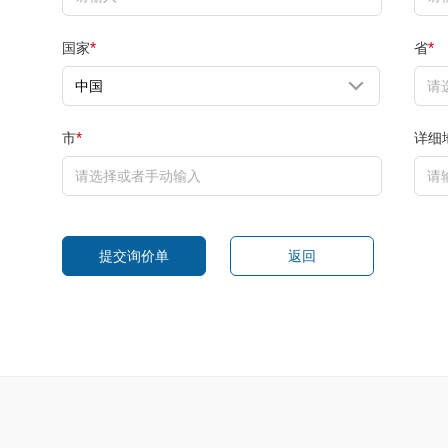
国家
省
*
*
市
详细
*
提交询价单
返回