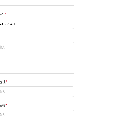
No.
*
地址
*
名称
*